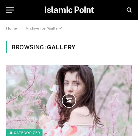
Islamic Point
»
Home
Archive for "Gallery"
BROWSING:
GALLERY
UNCATEGORIZED