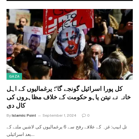
GAZA
کل پورا اسرائیل گونجے گا‘؛ یرغمالیوں کے اہل
خانہ نے نیتن یاہو حکومت کے خلاف مظاہروں کی
کال دی
By
Islamiic Point
September 1, 2024
0
تل ابیب: غزہ کے علاقے رفح سے 6 یرغمالیوں کی لاشیں ملنے کے
بعد اسرائیلی…