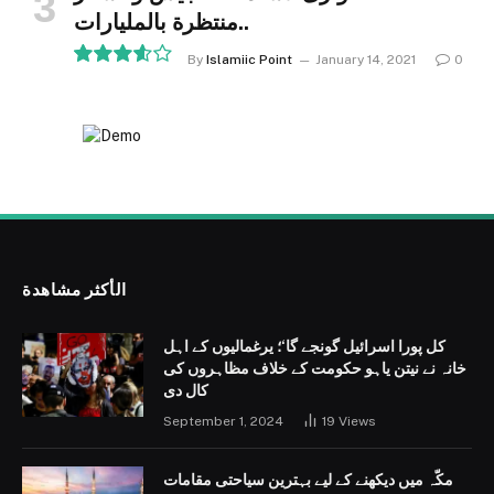
منتظرة بالمليارات..
By
Islamiic Point
January 14, 2021
0
7.2
الأكثر مشاهدة
کل پورا اسرائیل گونجے گا‘؛ یرغمالیوں کے اہل
خانہ نے نیتن یاہو حکومت کے خلاف مظاہروں کی
کال دی
September 1, 2024
19
Views
مکّہ میں دیکھنے کے لیے بہترین سیاحتی مقامات