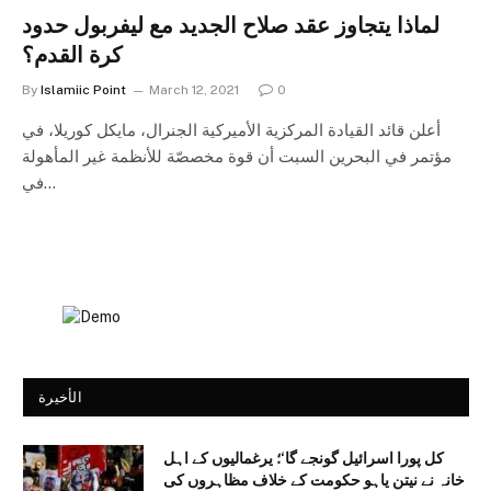
لماذا يتجاوز عقد صلاح الجديد مع ليفربول حدود
كرة القدم؟
By
Islamiic Point
March 12, 2021
0
أعلن قائد القيادة المركزية الأميركية الجنرال، مايكل كوريلا، في
مؤتمر في البحرين السبت أن قوة مخصصّة للأنظمة غير المأهولة
في…
الأخيرة
کل پورا اسرائیل گونجے گا‘؛ یرغمالیوں کے اہل
خانہ نے نیتن یاہو حکومت کے خلاف مظاہروں کی