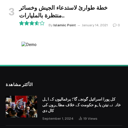
خطة طوارئ لاستدعاء الجيش وخسائر
منتظرة بالمليارات..
By
Islamiic Point
January 14, 2021
0
7.2
الأكثر مشاهدة
کل پورا اسرائیل گونجے گا‘؛ یرغمالیوں کے اہل
خانہ نے نیتن یاہو حکومت کے خلاف مظاہروں کی
کال دی
September 1, 2024
19
Views