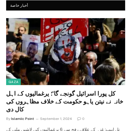
أخبار خاصة
GAZA
کل پورا اسرائیل گونجے گا‘؛ یرغمالیوں کے اہل
خانہ نے نیتن یاہو حکومت کے خلاف مظاہروں کی
کال دی
By
Islamiic Point
September 1, 2024
0
تل ابیب: غزہ کے علاقے رفح سے 6 یرغمالیوں کی لاشیں ملنے کے