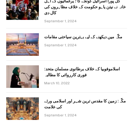
کل پورا اسرائیل گونجے گا‘؛ یرغمالیوں کے اہل
خانہ نے نیتن یاہو حکومت کے خلاف مظاہروں کی
کال دی
September 1, 2024
مکّہ میں دیکھنے کے لیے بہترین سیاحتی مقامات
September 1, 2024
اسلاموفوبیا کے خلاف برطانوی مسلمان متحد:
فوری کارروائی کا مطالبہ
March 10, 2022
مکّہ: زمین کا مقدس ترین شہر اور اسلامی ورثے
کی علامت
September 1, 2024