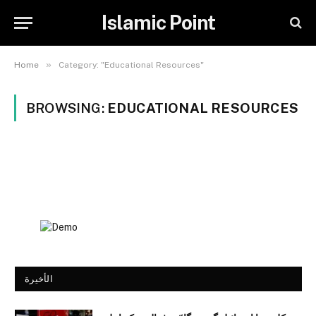
Islamic Point
»
Home
Category: "Educational Resources"
BROWSING:
EDUCATIONAL RESOURCES
الأخيرة