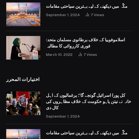
مکّہ میں دیکھنے کے لیے بہترین سیاحتی مقامات
September 1, 2024
7
Views
اسلاموفوبیا کے خلاف برطانوی مسلمان متحد:
فوری کارروائی کا مطالبہ
March 10, 2022
7
Views
اختيارات المحرر
کل پورا اسرائیل گونجے گا‘؛ یرغمالیوں کے اہل
خانہ نے نیتن یاہو حکومت کے خلاف مظاہروں کی
کال دی
September 1, 2024
مکّہ میں دیکھنے کے لیے بہترین سیاحتی مقامات