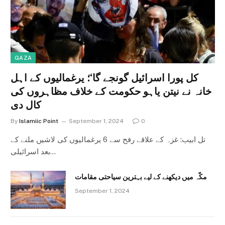
GAZA
کل پورا اسرائیل گونجے گا‘؛ یرغمالیوں کے اہل
خانہ نے نیتن یاہو حکومت کے خلاف مظاہروں کی
کال دی
By
Islamiic Point
September 1, 2024
0
تل ابیب: غزہ کے علاقے رفح سے 6 یرغمالیوں کی لاشیں ملنے کے
بعد اسرائیلی…
مکّہ میں دیکھنے کے لیے بہترین سیاحتی مقامات
September 1, 2024