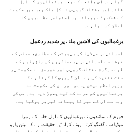
گیا ہے۔ اس واقعے کے بعد یرغمالیوں کے اہل
خانہ اور مختلف گروپس نے کل ملک بھر میں حکومت
کے خلاف بڑے پیمانے پر احتجاجی مظاہروں کا
اعلان کر دیا ہے۔
یرغمالیوں کی لاشیں ملنے پر شدید ردعمل
اسرائیلی میڈیا کی رپورٹس کے مطابق، حماس کے
قبضے سے اسرائیلی یرغمالیوں کی بازیابی کے
لیے سرگرم مختلف گروپس اور فورمز نے حکومت پر
سخت تنقید کی ہے۔ ان گروپس کا کہنا ہے کہ
وزیراعظم نیتن یاہو اور ان کی حکومت نے
یرغمالیوں کو مرنے کے لیے چھوڑ دیا ہے، جس کی
وجہ سے ان کے صبر کا پیمانہ لبریز ہوگیا ہے۔
فورم کے نمائندوں نے یرغمالیوں کے اہل خانہ کے ہمراہ
میڈیا سے گفتگو کرتے ہوئے کہا، “یہ حقیقت ہے کہ نیتن یاہو