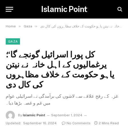
Islamic Point
»
»
کل پورا اسرائیل گونجے گا‘؛ یرغمالیوں کے اہل خانہ نے نیتن یاہو حکومت کے خلاف مظاہروں کی کال دی
Gaza
Home
GAZA
کل پورا اسرائیل گونجے گا‘؛
یرغمالیوں کے اہل خانہ نے نیتن
یاہو حکومت کے خلاف مظاہروں
کی کال دی
غزہ کے رفح علاقے سے لاشوں کی برآمدگی نے اسرائیلی عوام
میں غم و غصہ بڑھا دیا۔
By
Islamiic Point
September 1, 2024
Updated:
September 16, 2024
No Comments
2 Mins Read