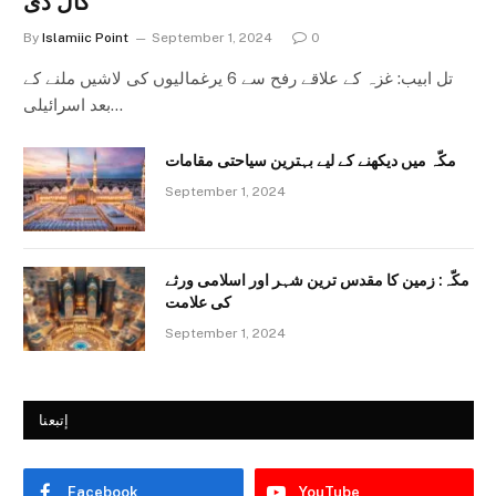
کال دی
By
Islamiic Point
September 1, 2024
0
تل ابیب: غزہ کے علاقے رفح سے 6 یرغمالیوں کی لاشیں ملنے کے
بعد اسرائیلی…
مکّہ میں دیکھنے کے لیے بہترین سیاحتی مقامات
September 1, 2024
مکّہ: زمین کا مقدس ترین شہر اور اسلامی ورثے
کی علامت
September 1, 2024
إتبعنا
Facebook
YouTube