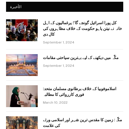
الأخيرة
کل پورا اسرائیل گونجے گا‘؛ یرغمالیوں کے اہل
خانہ نے نیتن یاہو حکومت کے خلاف مظاہروں کی
کال دی
September 1, 2024
مکّہ میں دیکھنے کے لیے بہترین سیاحتی مقامات
September 1, 2024
اسلاموفوبیا کے خلاف برطانوی مسلمان متحد:
فوری کارروائی کا مطالبہ
March 10, 2022
مکّہ: زمین کا مقدس ترین شہر اور اسلامی ورثے
کی علامت