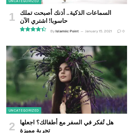
UNCATEGORIZED
السماعات الذكية.. أذنك أصبحت تملك
حاسوبا! اشتري الآن
By
Islamiic Point
January 15, 2021
0
8.9
UNCATEGORIZED
هل تُفكر في السفر مع أطفالك؟ اجعلها
تجربة مميزة