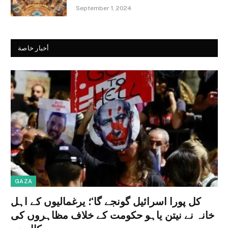
September 1, 2024
أخبار خاصة
GAZA
کل پورا اسرائیل گونجے گا‘؛ یرغمالیوں کے اہل
خانہ نے نیتن یاہو حکومت کے خلاف مظاہروں کی