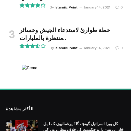
By
Islamiic Point
January 14, 2021
0
8.5
خطة طوارئ لاستدعاء الجيش وخسائر
منتظرة بالمليارات..
By
Islamiic Point
January 14, 2021
0
7.2
الأكثر مشاهدة
کل پورا اسرائیل گونجے گا‘؛ یرغمالیوں کے اہل
خانہ نے نیتن یاہو حکومت کے خلاف مظاہروں کی