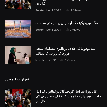
کال دی
September 1, 2024
19
Views
مکّہ میں دیکھنے کے لیے بہترین سیاحتی مقامات
September 1, 2024
7
Views
اسلاموفوبیا کے خلاف برطانوی مسلمان متحد:
فوری کارروائی کا مطالبہ
March 10, 2022
7
Views
اختيارات المحرر
کل پورا اسرائیل گونجے گا‘؛ یرغمالیوں کے اہل
خانہ نے نیتن یاہو حکومت کے خلاف مظاہروں کی
کال دی