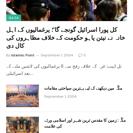
GAZA
کل پورا اسرائیل گونجے گا‘؛ یرغمالیوں کے اہل
خانہ نے نیتن یاہو حکومت کے خلاف مظاہروں کی
کال دی
By
Islamiic Point
September 1, 2024
0
تل ابیب: غزہ کے علاقے رفح سے 6 یرغمالیوں کی لاشیں ملنے کے
بعد اسرائیلی…
مکّہ میں دیکھنے کے لیے بہترین سیاحتی مقامات
September 1, 2024
مکّہ: زمین کا مقدس ترین شہر اور اسلامی ورثے
کی علامت