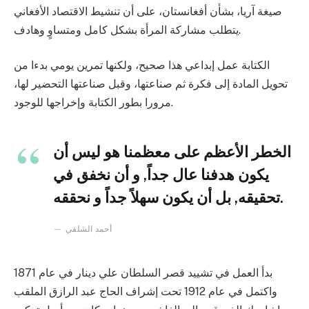
صيغة آريا، بشأن أفغانستان، على أن تنشيط الاقتصاد الأفغاني
يتطلب مشاركة المرأة بشكل كامل ومتساوٍ وهادف.
الكتابة عمل إبداعي هذا صحيح، ولكنها تمرين يومي بدءا من
تحويل المادة إلى فكرة ثم صناعتها، وقبل صناعتها التحضير لها،
مرورا بطور الكتابة وإخراجها للوجود.
الخطر الأعظم على معظمنا هو ليس أن
يكون هدفنا عال جداً, و أن نخفق في
تحقيقه, بل أن يكون سهلاً جداً و نحققه.
أحمد الشلفي
بدأ العمل في تشييد قصر السلطان علي دينار في عام 1871
واكتمل في عام 1912 تحت إشراف الحاج عبد الرازق الملقب