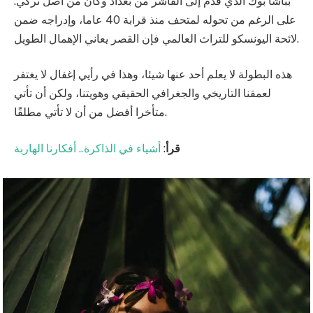
بباشا بوك الذي قدم إلى الفاشر من بغداد وكان من أصل تركي.
على الرغم من تحوله لمتحف منذ قرابة 40 عاما، وإدراجه ضمن
لائحة اليونسكو للتراث العالمي فإن القصر يعاني الإهمال الطويل.
هذه البطولة لا يعلم أحد عنها شيئا، وهذا في رأيي إغفال لا يغتفر
لعمقنا التاريخي والجغرافي الحقيقي وهويتنا، ولكن أن تأتي
متأخرا أفضل من أن لا تأتي مطلقًا.
قرأ
:
أشياء في الذاكرة.. أفكارنا الهاربة