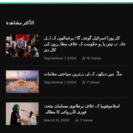
الأكثر مشاهدة
کل پورا اسرائیل گونجے گا‘؛ یرغمالیوں کے اہل
خانہ نے نیتن یاہو حکومت کے خلاف مظاہروں کی
کال دی
September 1, 2024
19
Views
مکّہ میں دیکھنے کے لیے بہترین سیاحتی مقامات
September 1, 2024
7
Views
اسلاموفوبیا کے خلاف برطانوی مسلمان متحد:
فوری کارروائی کا مطالبہ
March 10, 2022
7
Views