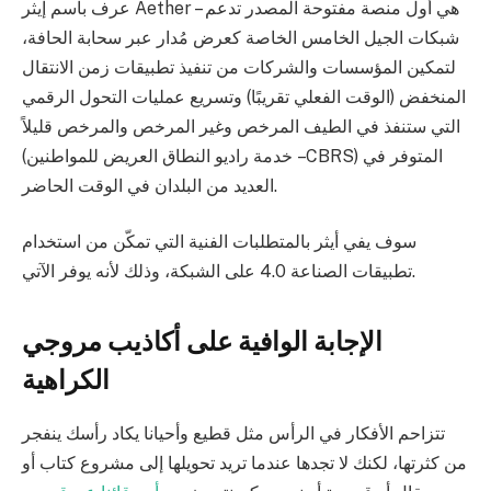
عرف باسم إيثر Aether – هي أول منصة مفتوحة المصدر تدعم
شبكات الجيل الخامس الخاصة كعرض مُدار عبر سحابة الحافة،
لتمكين المؤسسات والشركات من تنفيذ تطبيقات زمن الانتقال
المنخفض (الوقت الفعلي تقريبًا) وتسريع عمليات التحول الرقمي
التي ستنفذ في الطيف المرخص وغير المرخص والمرخص قليلاً
(خدمة راديو النطاق العريض للمواطنين – CBRS) المتوفر في
العديد من البلدان في الوقت الحاضر.
سوف يفي أيثر بالمتطلبات الفنية التي تمكّن من استخدام
تطبيقات الصناعة 4.0 على الشبكة، وذلك لأنه يوفر الآتي.
الإجابة الوافية على أكاذيب مروجي
الكراهية
تتزاحم الأفكار في الرأس مثل قطيع وأحيانا يكاد رأسك ينفجر
من كثرتها، لكنك لا تجدها عندما تريد تحويلها إلى مشروع كتاب أو