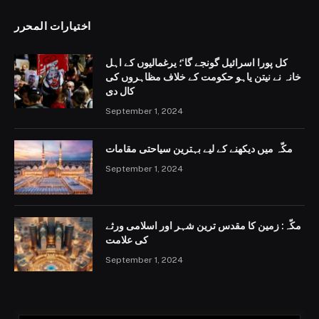
اختيارات المحرر
کل پورا اسرائیل گونجے گا‘؛ یرغمالیوں کے اہل
خانہ نے نیتن یاہو حکومت کے خلاف مظاہروں کی
کال دی
September 1, 2024
مکّہ میں دیکھنے کے لیے بہترین سیاحتی مقامات
September 1, 2024
مکّہ: زمین کا مقدس ترین شہر اور اسلامی ورثے
کی علامت
September 1, 2024