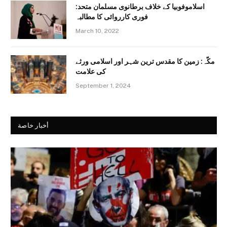
اسلاموفوبیا کے خلاف برطانوی مسلمان متحد:
فوری کارروائی کا مطالبہ
March 10, 2022
مکّہ: زمین کا مقدس ترین شہر اور اسلامی ورثے
کی علامت
September 1, 2024
أخبار خاصة