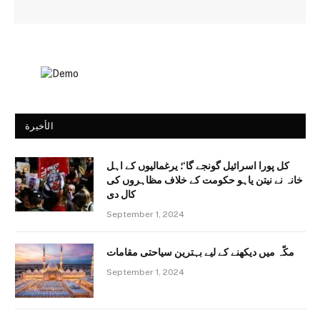
الأخيرة
کل پورا اسرائیل گونجے گا‘؛ یرغمالیوں کے اہل
خانہ نے نیتن یاہو حکومت کے خلاف مظاہروں کی
کال دی
September 1, 2024
مکّہ میں دیکھنے کے لیے بہترین سیاحتی مقامات
September 1, 2024