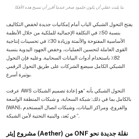
ما يلبث عقلي أن يكون جلمود صخر عندما أقرر أن تسيح هذه الأفكا.
يفتح التحول الشبكي الباب أمام إمكانيات جديدة لخفض التكاليف
بنسبة 50٪ في التكلفة الإجمالية للملكية من خلال الأنظمة
الأساسية المفتوحة والأتمتة وزيادة 30٪ في تحسينات إنتاجية
القوى العاملة لتحسين العمليات، وخفض الجهود اليدوية بنسبة
82٪ باستخدام أدوات البيانات السحابية. وعليه فإن التحول
الشبكي الكامل سيضع الشركات على طريق التحول الرقمي
بوتيرة أسرع.
عرفت AWS التحول الشبكي بأنه “هو إعادة تصميم الشبكات
بالكامل بما في ذلك: شبكة السحابة، و شبكات المنطقة الواسعة
(WAN)، والفروع، ومراكز البيانات، وشبكات اتصال المستخدم
عن بُعد، والبنية التحتية لأمن الشبكة”.
مشروع إيثر (Aether) من ONF نقلة جديدة نحو