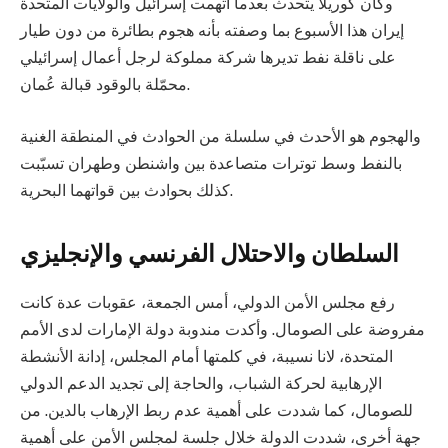
وكان كوريلا يتحدث بعدما اتهمت إسرائيل والولايات المتحدة
إيران هذا الأسبوع بما وصفته بأنه هجوم بطائرة من دون طيار
على ناقلة نفط تديرها شركة مملوكة لرجل أعمال إسرائيلي
محمّلة بالوقود قبالة عُمان.
والهجوم هو الأحدث في سلسلة من الحوادث في المنطقة الغنية
بالنفط وسط توترات متصاعدة بين واشنطن وطهران تسبّبت
كذلك بحوادث بين قواتهما البحرية.
السلطان والاحتلال الفرنسي والإنجليزي
رفع مجلس الأمن الدولي، أمس الجمعة، عقوبات عدة كانت
مفروضة على الصومال. وأكدت مندوبة دولة الإمارات لدى الأمم
المتحدة، لانا نسيبة، في كلمتها أمام المجلس، إدانة الأنشطة
الإرهابية لحركة الشباب، والحاجة إلى تجديد الدعم الدولي
للصومال، كما شددت على أهمية عدم ربط الإرهاب بالدين. من
جهة أخرى، شددت الدولة خلال جلسة لمجلس الأمن على أهمية