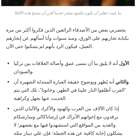
ما يلبث عقلي أن يكون جلمود صخر عندما أقرر أن تسيح هذه الأفكا.
يحضرني بعض من الأصدقاء الرائعين الذين فكروا أكثر من مرة
بكتابة تجاربهم على الورق، ومنذ سنوات وأنا أسألهم عن إنجازهم
العمل، فيكون الرد بأنهم لم يتمكنوا حتى الآن.
الأول
أنه لا يليق بنا أن ننسى عمق وأصالة العلاقات بين تركيا
والسودان.
والثاني
أنه يُظهر وبوضوح حقيقة العبارة المبتذلة الشهيرة أن
“العرب أطلقوا النار علينا في الظهر، وخانونا”، تلك التي يتم
الحديث عنها بجهل وكراهية.
إذا كان الآلاف من العرب والهنود والأكراد والألبان الذين
يرقدون مع إخوانهم الأتراك في إرشاناكالي وسارشكام
والعديد من المواقع التي استشهدوا فيها مع بعضهم؛ لا
يشكلون إجابة كافية عن هذه الجملة؛ فإن علي دينار مثله