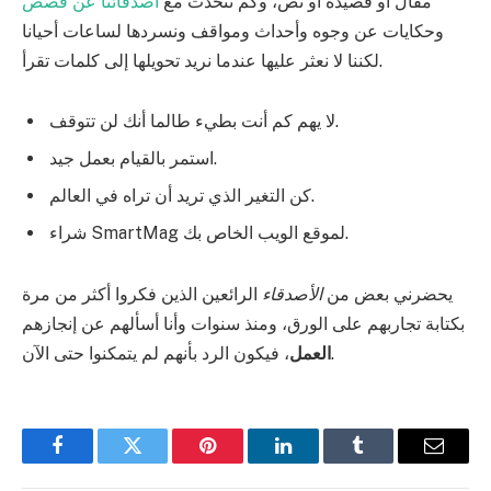
مقال أو قصيدة أو نص، وكم نتحدث مع
أصدقائنا عن قصص
وحكايات عن وجوه وأحداث ومواقف ونسردها لساعات أحيانا
لكننا لا نعثر عليها عندما نريد تحويلها إلى كلمات تقرأ.
لا يهم كم أنت بطيء طالما أنك لن تتوقف.
استمر بالقيام بعمل جيد.
كن التغير الذي تريد أن تراه في العالم.
شراء SmartMag لموقع الويب الخاص بك.
يحضرني بعض من
الأصدقاء
الرائعين الذين فكروا أكثر من مرة
بكتابة تجاربهم على الورق، ومنذ سنوات وأنا أسألهم عن إنجازهم
، فيكون الرد بأنهم لم يتمكنوا حتى الآن.
العمل
Facebook
Twitter
Pinterest
LinkedIn
Tumblr
Email