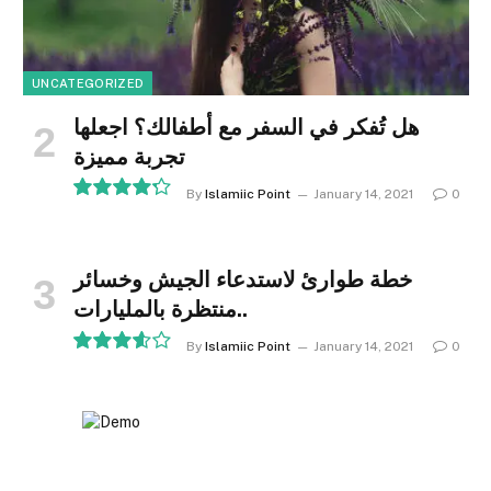
UNCATEGORIZED
هل تُفكر في السفر مع أطفالك؟ اجعلها
تجربة مميزة
By
Islamiic Point
January 14, 2021
0
8.5
خطة طوارئ لاستدعاء الجيش وخسائر
منتظرة بالمليارات..
By
Islamiic Point
January 14, 2021
0
7.2