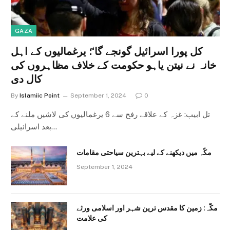
GAZA
کل پورا اسرائیل گونجے گا‘؛ یرغمالیوں کے اہل
خانہ نے نیتن یاہو حکومت کے خلاف مظاہروں کی
کال دی
By
Islamiic Point
September 1, 2024
0
تل ابیب: غزہ کے علاقے رفح سے 6 یرغمالیوں کی لاشیں ملنے کے
بعد اسرائیلی…
مکّہ میں دیکھنے کے لیے بہترین سیاحتی مقامات
September 1, 2024
مکّہ: زمین کا مقدس ترین شہر اور اسلامی ورثے
کی علامت