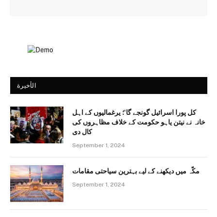
الأخيرة
کل پورا اسرائیل گونجے گا‘؛ یرغمالیوں کے اہل
خانہ نے نیتن یاہو حکومت کے خلاف مظاہروں کی
کال دی
September 1, 2024
مکّہ میں دیکھنے کے لیے بہترین سیاحتی مقامات
September 1, 2024