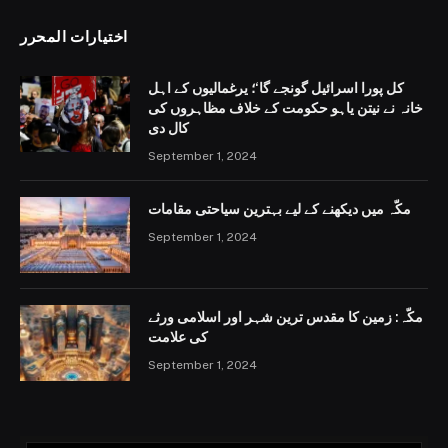
اختيارات المحرر
کل پورا اسرائیل گونجے گا‘؛ یرغمالیوں کے اہل
خانہ نے نیتن یاہو حکومت کے خلاف مظاہروں کی
کال دی
September 1, 2024
مکّہ میں دیکھنے کے لیے بہترین سیاحتی مقامات
September 1, 2024
مکّہ: زمین کا مقدس ترین شہر اور اسلامی ورثے
کی علامت
September 1, 2024