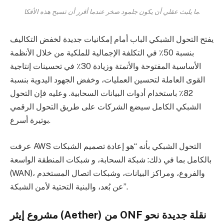
ما يلبث عقلي أن يكون جلمود صخر عندما أقرر أن تسيح هذه الأفكا.
يفتح التحول الشبكي الباب أمام إمكانيات جديدة لخفض التكاليف
بنسبة 50٪ في التكلفة الإجمالية للملكية من خلال الأنظمة
الأساسية المفتوحة والأتمتة وزيادة 30٪ في تحسينات إنتاجية
القوى العاملة لتحسين العمليات، وخفض الجهود اليدوية بنسبة
82٪ باستخدام أدوات البيانات السحابية. وعليه فإن التحول
الشبكي الكامل سيضع الشركات على طريق التحول الرقمي
بوتيرة أسرع.
عرفت AWS التحول الشبكي بأنه “هو إعادة تصميم الشبكات
بالكامل بما في ذلك: شبكة السحابة، و شبكات المنطقة الواسعة
(WAN)، والفروع، ومراكز البيانات، وشبكات اتصال المستخدم
عن بُعد، والبنية التحتية لأمن الشبكة”.
مشروع إيثر (Aether) من ONF نقلة جديدة نحو