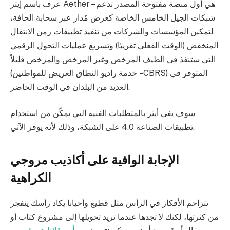
عرف باسم إيثر Aether – هي أول منصة مفتوحة المصدر تدعم
شبكات الجيل الخامس الخاصة كعرض مُدار عبر سحابة الحافة،
لتمكين المؤسسات والشركات من تنفيذ تطبيقات زمن الانتقال
المنخفض (الوقت الفعلي تقريبًا) وتسريع عمليات التحول الرقمي
التي ستنفذ في الطيف المرخص وغير المرخص والمرخص قليلاً
(خدمة راديو النطاق العريض للمواطنين – CBRS) المتوفر في
العديد من البلدان في الوقت الحاضر.
سوف يفي أيثر بالمتطلبات الفنية التي تمكّن من استخدام
تطبيقات الصناعة 4.0 على الشبكة، وذلك لأنه يوفر الآتي.
الإجابة الوافية على أكاذيب مروجي
الكراهية
تتزاحم الأفكار في الرأس مثل قطيع وأحيانا يكاد رأسك ينفجر
من كثرتها، لكنك لا تجدها عندما تريد تحويلها إلى مشروع كتاب أو