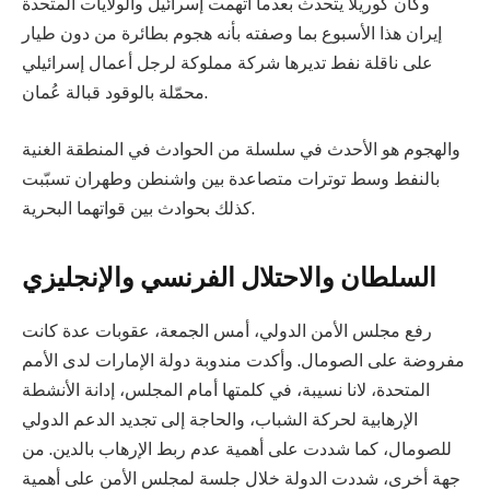
وكان كوريلا يتحدث بعدما اتهمت إسرائيل والولايات المتحدة
إيران هذا الأسبوع بما وصفته بأنه هجوم بطائرة من دون طيار
على ناقلة نفط تديرها شركة مملوكة لرجل أعمال إسرائيلي
محمّلة بالوقود قبالة عُمان.
والهجوم هو الأحدث في سلسلة من الحوادث في المنطقة الغنية
بالنفط وسط توترات متصاعدة بين واشنطن وطهران تسبّبت
كذلك بحوادث بين قواتهما البحرية.
السلطان والاحتلال الفرنسي والإنجليزي
رفع مجلس الأمن الدولي، أمس الجمعة، عقوبات عدة كانت
مفروضة على الصومال. وأكدت مندوبة دولة الإمارات لدى الأمم
المتحدة، لانا نسيبة، في كلمتها أمام المجلس، إدانة الأنشطة
الإرهابية لحركة الشباب، والحاجة إلى تجديد الدعم الدولي
للصومال، كما شددت على أهمية عدم ربط الإرهاب بالدين. من
جهة أخرى، شددت الدولة خلال جلسة لمجلس الأمن على أهمية