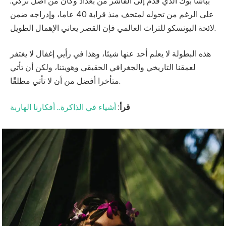
بباشا بوك الذي قدم إلى الفاشر من بغداد وكان من أصل تركي.
على الرغم من تحوله لمتحف منذ قرابة 40 عاما، وإدراجه ضمن
لائحة اليونسكو للتراث العالمي فإن القصر يعاني الإهمال الطويل.
هذه البطولة لا يعلم أحد عنها شيئا، وهذا في رأيي إغفال لا يغتفر
لعمقنا التاريخي والجغرافي الحقيقي وهويتنا، ولكن أن تأتي
متأخرا أفضل من أن لا تأتي مطلقًا.
قرأ
:
أشياء في الذاكرة.. أفكارنا الهاربة