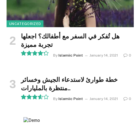
UNCATEGORIZED
هل تُفكر في السفر مع أطفالك؟ اجعلها
تجربة مميزة
By
Islamiic Point
January 14, 2021
0
8.5
خطة طوارئ لاستدعاء الجيش وخسائر
منتظرة بالمليارات..
By
Islamiic Point
January 14, 2021
0
7.2