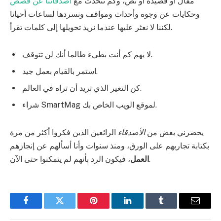
مقال أو قصيدة أو نص، وكم نتحدث مع
أصدقائنا عن قصص
وحكايات عن وجوه وأحداث ومواقف ونسردها لساعات أحيانا
لكننا لا نعثر عليها عندما نريد تحويلها إلى كلمات تقرأ.
لا يهم كم أنت بطيء طالما أنك لن تتوقف.
استمر بالقيام بعمل جيد.
كن التغير الذي تريد أن تراه في العالم.
شراء SmartMag لموقع الويب الخاص بك.
يحضرني بعض من
الأصدقاء
الرائعين الذين فكروا أكثر من مرة
بكتابة تجاربهم على الورق، ومنذ سنوات وأنا أسألهم عن إنجازهم
، فيكون الرد بأنهم لم يتمكنوا حتى الآن.
العمل
Facebook
Twitter
Pinterest
LinkedIn
Tumblr
Email