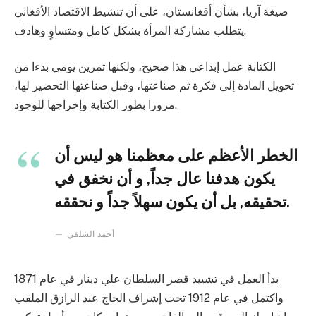
صيغة آريا، بشأن أفغانستان، على أن تنشيط الاقتصاد الأفغاني
يتطلب مشاركة المرأة بشكل كامل ومتساوٍ وهادف.
الكتابة عمل إبداعي هذا صحيح، ولكنها تمرين يومي بدءا من
تحويل المادة إلى فكرة ثم صناعتها، وقبل صناعتها التحضير لها،
مرورا بطور الكتابة وإخراجها للوجود.
الخطر الأعظم على معظمنا هو ليس أن
يكون هدفنا عال جداً, و أن نخفق في
تحقيقه, بل أن يكون سهلاً جداً و نحققه.
أحمد الشلفي
بدأ العمل في تشييد قصر السلطان علي دينار في عام 1871
واكتمل في عام 1912 تحت إشراف الحاج عبد الرازق الملقب