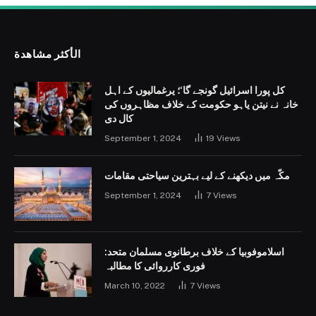
الأكثر مشاهدة
کل پورا اسرائیل گونجے گا‘؛ یرغمالیوں کے اہل
خانہ نے نیتن یاہو حکومت کے خلاف مظاہروں کی
کال دی
September 1, 2024
19
Views
مکّہ میں دیکھنے کے لیے بہترین سیاحتی مقامات
September 1, 2024
7
Views
اسلاموفوبیا کے خلاف برطانوی مسلمان متحد:
فوری کارروائی کا مطالبہ
March 10, 2022
7
Views