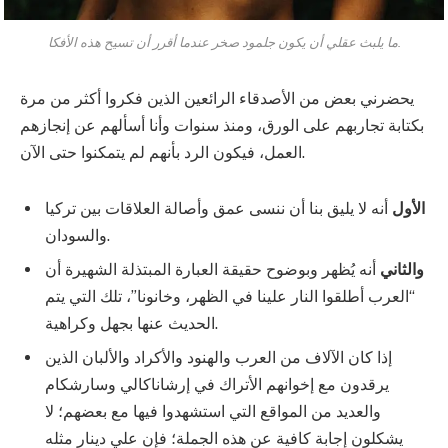
ما يلبث عقلي أن يكون جلمود صخر عندما أقرر أن تسيح هذه الأفكا.
يحضرني بعض من الأصدقاء الرائعين الذين فكروا أكثر من مرة
بكتابة تجاربهم على الورق، ومنذ سنوات وأنا أسألهم عن إنجازهم
العمل، فيكون الرد بأنهم لم يتمكنوا حتى الآن.
الأول
أنه لا يليق بنا أن ننسى عمق وأصالة العلاقات بين تركيا
والسودان.
والثاني
أنه يُظهر وبوضوح حقيقة العبارة المبتذلة الشهيرة أن
“العرب أطلقوا النار علينا في الظهر، وخانونا”، تلك التي يتم
الحديث عنها بجهل وكراهية.
إذا كان الآلاف من العرب والهنود والأكراد والألبان الذين
يرقدون مع إخوانهم الأتراك في إرشاناكالي وسارشكام
والعديد من المواقع التي استشهدوا فيها مع بعضهم؛ لا
يشكلون إجابة كافية عن هذه الجملة؛ فإن علي دينار مثله