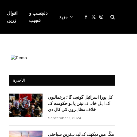
دلچسپ و
اقوال
مزید
Facebook
X
Instagram
عجیب
زریں
(Twitter)
الأخيرة
کل پورا اسرائیل گونجے گا‘؛ یرغمالیوں
کے اہل خانہ نے نیتن یاہو حکومت کے
خلاف مظاہروں کی کال دی
September 1, 2024
مکّہ میں دیکھنے کے لیے بہترین سیاحتی