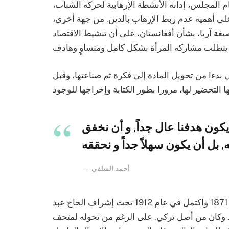
مام المجلس، إدانة الأنشطة الإرهابية لحركة الشباب،
لى أهمية عدم ربط الإرهاب بالدين. من جهة أخرى،
ة آريا، بشأن أفغانستان، على أن تنشيط الاقتصاد
 بدءا من تحويل المادة إلى فكرة ثم صناعتها، وقبل
ون هدفنا عال جداً, و أن نخفق
أحمد الشلفي
بدأ العمل في تشييد قصر السلطان علي دينار في عام 1871 واكتمل في عام 1912 تحت إشراف الحاج عبد
اد وكان من أصل تركي. على الرغم من تحوله لمتحف