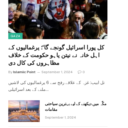
GAZA
کل پورا اسرائیل گونجے گا‘؛ یرغمالیوں کے
اہل خانہ نے نیتن یاہو حکومت کے خلاف
مظاہروں کی کال دی
By
Islamiic Point
September 1, 2024
0
تل ابیب: غزہ کے علاقے رفح سے 6 یرغمالیوں کی لاشیں
ملنے کے بعد اسرائیلی…
مکّہ میں دیکھنے کے لیے بہترین سیاحتی
مقامات
September 1, 2024