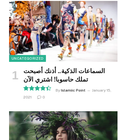
UNCATEGORIZED
السماعات الذكية.. أذنك أصبحت
تملك حاسوبا! اشتري الآن
By
Islamiic Point
January 15,
2021
0
8.9