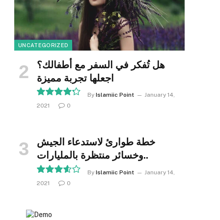
UNCATEGORIZED
هل تُفكر في السفر مع أطفالك؟
اجعلها تجربة مميزة
By
Islamiic Point
January 14,
2021
0
8.5
خطة طوارئ لاستدعاء الجيش
وخسائر منتظرة بالمليارات..
By
Islamiic Point
January 14,
2021
0
7.2