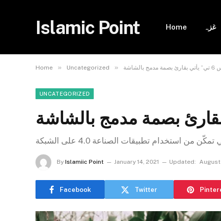
Islamic Point
غزہ
Home
»
»
دمج بالشاشة
Uncategorized
Home
UNCATEGORIZED
By
Islamiic Point
January 14, 2021
Updated:
August 
Facebook
Twitter
Pinter