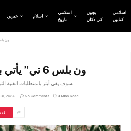
اسلامی
بچوں
اسلامی
اسلام
خبریں
کتابیں
کی دکان
تاریخ
ون بلس 6 تي” يأتي بقارئ بصمة م
ون بلس 6 تي” يأتي بقارئ بصمة مدمج بالشاشة
سوف يفي أيثر بالمتطلبات الفنية التي تمكّن من استخدام تطبيقات الصناعة 4.0 على الشبكة.
31, 2024
No Comments
4 Mins Read
est