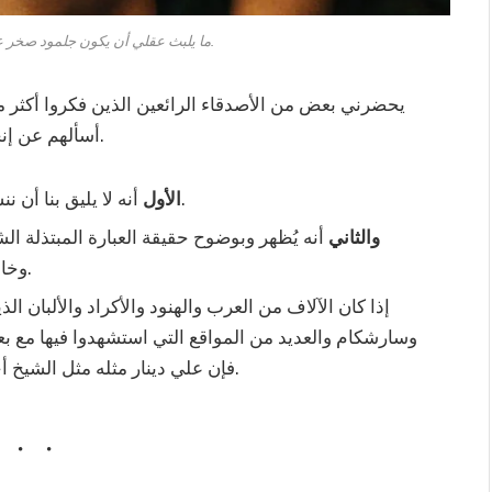
ما يلبث عقلي أن يكون جلمود صخر عندما أقرر أن تسيح هذه الأفكا.
يحضرني بعض من الأصدقاء الرائعين الذين فكروا أكثر من
أسألهم عن إنجازهم العمل، فيكون الرد بأنهم لم يتمكنوا حتى الآن.
أنه لا يليق بنا أن ننسى عمق وأصالة العلاقات بين تركيا والسودان.
الأول
والثاني
أنه يُظهر وبوضوح حقيقة العبارة المبتذلة الش
وخانونا”، تلك التي يتم الحديث عنها بجهل وكراهية.
إذا كان الآلاف من العرب والهنود والأكراد والألبان ا
وسارشكام والعديد من المواقع التي استشهدوا فيها مع بع
فإن علي دينار مثله مثل الشيخ أحمد السنوسي، هو إجابة ممتازة لذلك السؤال.