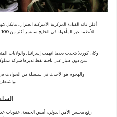
أعلن قائد القيادة المركزية الأميركية الجنرال، مايكل 
للأنظمة غير المأهولة في الخليج ستنشر أكثر من
100
س
وكان كوريلا يتحدث بعدما اتهمت إسرائيل والولايات المتح
من دون طيار على ناقلة نفط تديرها شركة مملوكة لرجل أعمال إسرائيلي محمّلة بالوقود قبالة عُمان.
والهجوم هو الأحدث في سلسلة من الحوادث في ا
واشنطن وطهران تسبّبت كذلك بحوادث بين قواتهما البحرية.
السلط
رفع مجلس الأمن الدولي، أمس الجمعة، عقوبات عدة