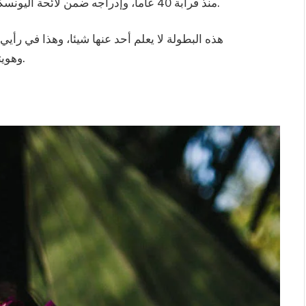
منذ قرابة 40 عاما، وإدراجه ضمن لائحة اليونسكو للتراث العالمي فإن القصر يعاني الإهمال الطويل.
هذه البطولة لا يعلم أحد عنها شيئا، وهذا في رأيي
وهويتنا، ولكن أن تأتي متأخرا أفضل من أن لا تأتي مطلقًا.