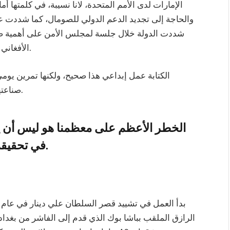
الإمارات لدى الأمم المتحدة، لانا نسيبة، في كلمتها أ
والحاجة إلى تجديد الدعم الدولي للصومال، كما شددت ع
شددت الدولة خلال جلسة لمجلس الأمن على أهمية صيغ
الأفغاني يتطلب مشاركة المرأة بشكل كامل ومتساوٍ وهادف.
الكتابة عمل إبداعي هذا صحيح، ولكنها تمرين يومي
صناعتها التحضير لها، مرورا بطور الكتابة وإخراجها للوجود.
الخطر الأعظم على معظمنا هو ليس أن يك
في تحقيقه, بل أن يكون سهلاً جداً و نحققه.
الرازق الملقب بباشا بوك الذي قدم إلى الفاشر من بغد