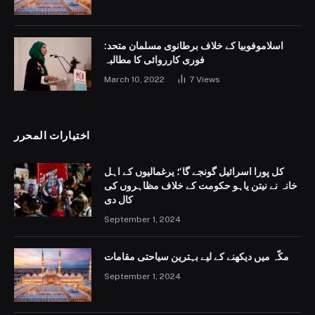
اسلاموفوبیا کے خلاف برطانوی مسلمان متحد:
فوری کارروائی کا مطالبہ
March 10, 2022
7
Views
اختيارات المحرر
کل پورا اسرائیل گونجے گا‘؛ یرغمالیوں کے اہل
خانہ نے نیتن یاہو حکومت کے خلاف مظاہروں کی
کال دی
September 1, 2024
مکّہ میں دیکھنے کے لیے بہترین سیاحتی مقامات
September 1, 2024