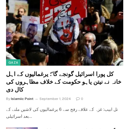
GAZA
کل پورا اسرائیل گونجے گا‘؛ یرغمالیوں کے اہل
خانہ نے نیتن یاہو حکومت کے خلاف مظاہروں کی
کال دی
By
Islamiic Point
September 1, 2024
0
تل ابیب: غزہ کے علاقے رفح سے 6 یرغمالیوں کی لاشیں ملنے کے
بعد اسرائیلی…