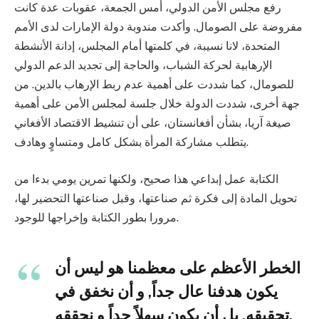
رفع مجلس الأمن الدولي، أمس الجمعة، عقوبات عدة كانت
مفروضة على الصومال. وأكدت مندوبة دولة الإمارات لدى الأمم
المتحدة، لانا نسيبة، في كلمتها أمام المجلس، إدانة الأنشطة
الإرهابية لحركة الشباب، والحاجة إلى تجديد الدعم الدولي
للصومال، كما شددت على أهمية عدم ربط الإرهاب بالدين. من
جهة أخرى، شددت الدولة خلال جلسة لمجلس الأمن على أهمية
صيغة آريا، بشأن أفغانستان، على أن تنشيط الاقتصاد الأفغاني
يتطلب مشاركة المرأة بشكل كامل ومتساوٍ وهادف.
الكتابة عمل إبداعي هذا صحيح، ولكنها تمرين يومي بدءا من
تحويل المادة إلى فكرة ثم صناعتها، وقبل صناعتها التحضير لها،
مرورا بطور الكتابة وإخراجها للوجود.
الخطر الأعظم على معظمنا هو ليس أن
يكون هدفنا عال جداً, و أن نخفق في
تحقيقه, بل أن يكون سهلاً جداً و نحققه.