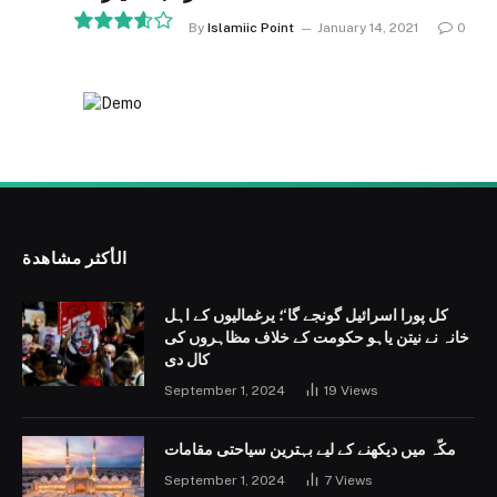
By
Islamiic Point
January 14, 2021
0
7.2
الأكثر مشاهدة
کل پورا اسرائیل گونجے گا‘؛ یرغمالیوں کے اہل
خانہ نے نیتن یاہو حکومت کے خلاف مظاہروں کی
کال دی
September 1, 2024
19
Views
مکّہ میں دیکھنے کے لیے بہترین سیاحتی مقامات
September 1, 2024
7
Views