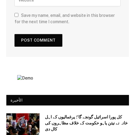
Save my name, email, and website in this browser
for the next time I comment.
الأخيرة
کل پورا اسرائیل گونجے گا‘؛ یرغمالیوں کے اہل
خانہ نے نیتن یاہو حکومت کے خلاف مظاہروں کی
کال دی