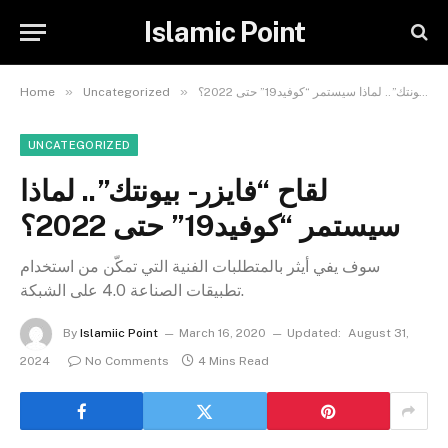
Islamic Point
»
»
لقاح “فايزر- بيونتك”.. لماذا سيستمر “كوفيد19” حتى 2022؟
Uncategorized
Home
UNCATEGORIZED
لقاح “فايزر- بيونتك”.. لماذا
سيستمر “كوفيد19” حتى 2022؟
سوف يفي أيثر بالمتطلبات الفنية التي تمكّن من استخدام
تطبيقات الصناعة 4.0 على الشبكة.
By
Islamiic Point
March 16, 2020
Updated:
August 31,
2024
No Comments
4 Mins Read