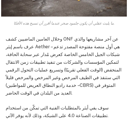
ما يلبث عقلي أن يكون جلمود صخر عندما أقرر أن تسيح هذه الأفكا.
وخلال العامين الماضيين كشف ONF عن آخر مشاريعها والذي
عرف باسم إيثر Aether – هي أول منصة مفتوحة المصدر تدعم
شبكات الجيل الخامس الخاصة كعرض مُدار عبر سحابة الحافة،
لتمكين المؤسسات والشركات من تنفيذ تطبيقات زمن الانتقال
المنخفض (الوقت الفعلي تقريبًا) وتسريع عمليات التحول الرقمي
التي ستنفذ في الطيف المرخص وغير المرخص والمرخص قليلاً
(خدمة راديو النطاق العريض للمواطنين – CBRS) المتوفر في
العديد من البلدان في الوقت الحاضر.
سوف يفي أيثر بالمتطلبات الفنية التي تمكّن من استخدام
تطبيقات الصناعة 4.0 على الشبكة، وذلك لأنه يوفر الآتي.