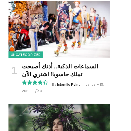
UNCATEGORIZED
السماعات الذكية.. أذنك أصبحت
تملك حاسوبا! اشتري الآن
By
Islamiic Point
January 15,
2021
0
8.9