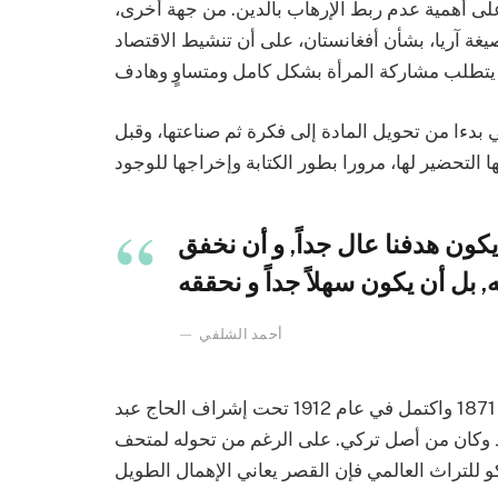
لى أهمية عدم ربط الإرهاب بالدين. من جهة أخرى،
ة آريا، بشأن أفغانستان، على أن تنشيط الاقتصاد
 بدءا من تحويل المادة إلى فكرة ثم صناعتها، وقبل
ون هدفنا عال جداً, و أن نخفق
أحمد الشلفي
بدأ العمل في تشييد قصر السلطان علي دينار في عام 1871 واكتمل في عام 1912 تحت إشراف الحاج عبد
اد وكان من أصل تركي. على الرغم من تحوله لمتحف