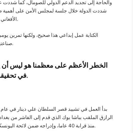
والحاجة إلى تجديد الدعم الدولي للصومال، كما شددت ع
شددت الدولة خلال جلسة لمجلس الأمن على أهمية صيغ
الأفغاني يتطلب مشاركة المرأة بشكل كامل ومتساوٍ وهادف.
الكتابة عمل إبداعي هذا صحيح، ولكنها تمرين يومي
صناعتها التحضير لها، مرورا بطور الكتابة وإخراجها للوجود.
الخطر الأعظم على معظمنا هو ليس أن يك
في تحقيقه, بل أن يكون سهلاً جداً و نحققه.
الرازق الملقب بباشا بوك الذي قدم إلى الفاشر من بغد
منذ قرابة 40 عاما، وإدراجه ضمن لائحة اليونسكو للتراث العالمي فإن القصر يعاني الإهمال الطويل.