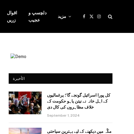
دلچسپ و
اقوال
مزید
Facebook
X
Instagram
عجیب
زریں
(Twitter)
الأخيرة
کل پورا اسرائیل گونجے گا‘؛ یرغمالیوں
کے اہل خانہ نے نیتن یاہو حکومت کے
خلاف مظاہروں کی کال دی
September 1, 2024
مکّہ میں دیکھنے کے لیے بہترین سیاحتی