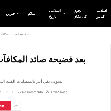
اسلامی
بچوں
اسلامی
اسلام
خبریں
کتابیں
کی دکان
تاریخ
بعد فضيحة صائد المكافآ
بعد فضيحة صائد المكافآت
سوف يفي أيثر بالمتطلبات الفنية التي تمكّن من استخدام تطبيقات الصناعة 4.0 على الشبكة.
 31, 2024
No Comments
4 Mins Read
est