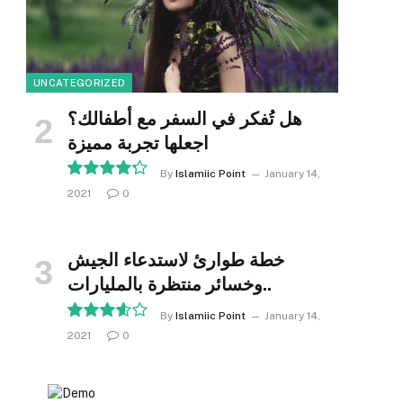
UNCATEGORIZED
هل تُفكر في السفر مع أطفالك؟
اجعلها تجربة مميزة
By
Islamiic Point
January 14,
2021
0
8.5
خطة طوارئ لاستدعاء الجيش
وخسائر منتظرة بالمليارات..
By
Islamiic Point
January 14,
2021
0
7.2