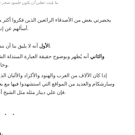
ما يلبث عقلي أن يكون جلمود صخر عندما أقرر أن تسيح هذه الأفكا.
يحضرني بعض من الأصدقاء الرائعين الذين فكروا أكثر من
أسألهم عن إنجازهم العمل، فيكون الرد بأنهم لم يتمكنوا حتى الآن.
أنه لا يليق بنا أن ننسى عمق وأصالة العلاقات بين تركيا والسودان.
الأول
والثاني
أنه يُظهر وبوضوح حقيقة العبارة المبتذلة الش
وخانونا”، تلك التي يتم الحديث عنها بجهل وكراهية.
إذا كان الآلاف من العرب والهنود والأكراد والألبان ا
وسارشكام والعديد من المواقع التي استشهدوا فيها مع بع
فإن علي دينار مثله مثل الشيخ أحمد السنوسي، هو إجابة ممتازة لذلك السؤال.