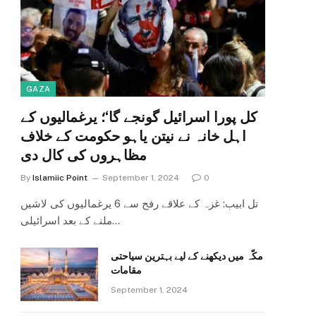
GAZA
کل پورا اسرائیل گونجے گا‘؛ یرغمالیوں کے
اہل خانہ نے نیتن یاہو حکومت کے خلاف
مظاہروں کی کال دی
By
Islamiic Point
September 1, 2024
0
تل ابیب: غزہ کے علاقے رفح سے 6 یرغمالیوں کی لاشیں
ملنے کے بعد اسرائیلی…
مکّہ میں دیکھنے کے لیے بہترین سیاحتی
مقامات
September 1, 2024