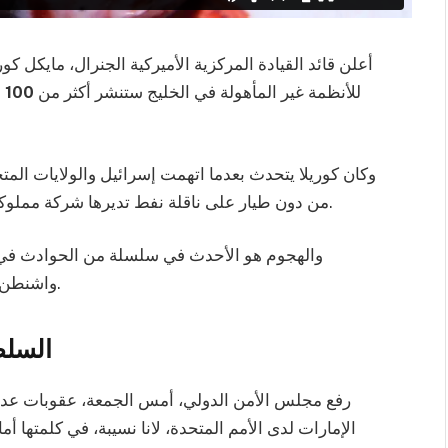
أعلن قائد القيادة المركزية الأميركية الجنرال، مايكل 
للأنظمة غير المأهولة في الخليج ستنشر أكثر من
100
س
وكان كوريلا يتحدث بعدما اتهمت إسرائيل والولايات المتح
من دون طيار على ناقلة نفط تديرها شركة مملوكة لرجل أعمال إسرائيلي محمّلة بالوقود قبالة عُمان.
والهجوم هو الأحدث في سلسلة من الحوادث في ا
واشنطن وطهران تسبّبت كذلك بحوادث بين قواتهما البحرية.
السلط
رفع مجلس الأمن الدولي، أمس الجمعة، عقوبات عدة
الإمارات لدى الأمم المتحدة، لانا نسيبة، في كلمتها أ